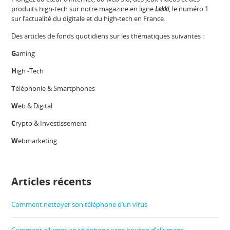
produits high-tech sur notre magazine en ligne
Lekki
, le numéro 1
sur l’actualité du digitale et du high-tech en France.
Des articles de fonds quotidiens sur les thématiques suivantes :
G
aming
H
igh -Tech
T
éléphonie & Smartphones
W
eb & Digital
C
rypto & Investissement
W
ebmarketing
Articles récents
Comment nettoyer son téléphone d’un virus
Comment allumer un téléphone sans bouton d’allumage