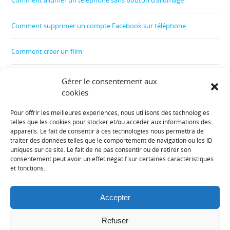
Comment supprimer un compte Facebook sur téléphone
Comment créer un film
Comment contrôler le téléphone de son enfant
Gérer le consentement aux
cookies
Comment récupérer les données d’un téléphone cassé
Pour offrir les meilleures expériences, nous utilisons des technologies
telles que les cookies pour stocker et/ou accéder aux informations des
Informations diverses :
appareils. Le fait de consentir à ces technologies nous permettra de
traiter des données telles que le comportement de navigation ou les ID
uniques sur ce site. Le fait de ne pas consentir ou de retirer son
Plan de site
consentement peut avoir un effet négatif sur certaines caractéristiques
et fonctions.
Mentions légales
Accepter
Contact
Refuser
Politique de cookies (UE)