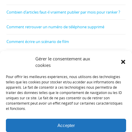
Combien d’articles faut-il vraiment publier par mois pour ranker ?
Comment retrouver un numéro de téléphone supprimé
Comment écrire un scénario de film
Comment nettoyer son téléphone d’un virus
Gérer le consentement aux
cookies
Comment allumer un téléphone sans bouton d’allumage
Pour offrir les meilleures expériences, nous utilisons des technologies
telles que les cookies pour stocker et/ou accéder aux informations des
Informations diverses :
appareils. Le fait de consentir à ces technologies nous permettra de
traiter des données telles que le comportement de navigation ou les ID
uniques sur ce site. Le fait de ne pas consentir ou de retirer son
Plan de site
consentement peut avoir un effet négatif sur certaines caractéristiques
et fonctions.
Mentions légales
Accepter
Contact