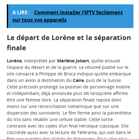
A LIRE :
Comment installer l’IPTV facilement
sur tous vos appareils
Le départ de Lorène et la séparation
finale
Lorène
, interprétée par
Marlène Jobert
, quitte ensuite
l’espace du désert et de la guerre. Le résumé publié sur le
site consacré à Philippe de Broca indique qu’elle embarque
dans un avion à destination du
Caire
, puis de la Suisse.
Cette précision prolonge sa position de personnage mobile
et indépendant, déjà annoncée plus tôt lorsqu’elle affirme
être une femme libre. La séparation finale repose donc
moins sur une réconciliation romantique que sur une
dispersion des survivants. Le film ferme ainsi la parenthèse
du trio sans rétablir une cellule stable. Cette sortie
contraste avec les codes d’un final héroïque classique. Elle
s’accorde aussi avec la lecture de Télérama, qui voit dans le
film une parodie des clichés de l’héroïsme. Pour aller plus