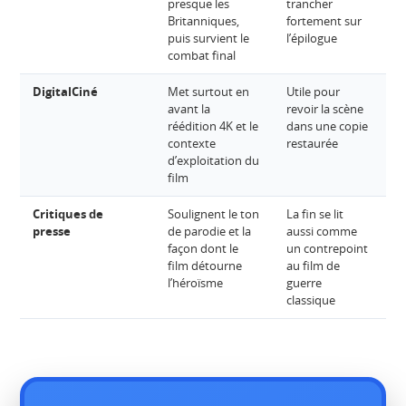
presque les
trancher
Britanniques,
fortement sur
puis survient le
l’épilogue
combat final
DigitalCiné
Met surtout en
Utile pour
In
avant la
revoir la scène
réédition 4K et le
dans une copie
contexte
restaurée
d’exploitation du
film
Critiques de
Soulignent le ton
La fin se lit
In
presse
de parodie et la
aussi comme
façon dont le
un contrepoint
film détourne
au film de
l’héroïsme
guerre
classique