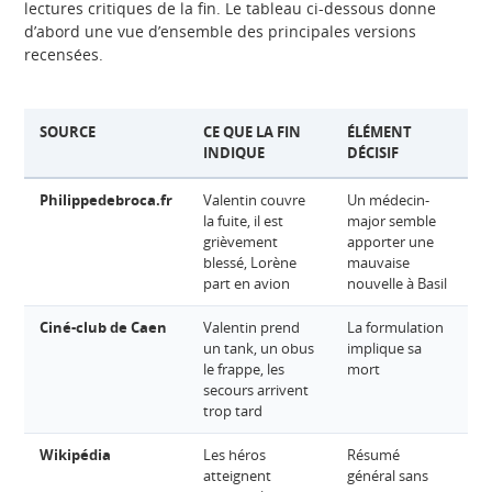
lectures critiques de la fin. Le tableau ci-dessous donne
d’abord une vue d’ensemble des principales versions
recensées.
SOURCE
CE QUE LA FIN
ÉLÉMENT
N
INDIQUE
DÉCISIF
C
Philippedebroca.fr
Valentin couvre
Un médecin-
A
la fuite, il est
major semble
grièvement
apporter une
blessé, Lorène
mauvaise
part en avion
nouvelle à Basil
Ciné-club de Caen
Valentin prend
La formulation
Él
un tank, un obus
implique sa
le frappe, les
mort
secours arrivent
trop tard
Wikipédia
Les héros
Résumé
M
atteignent
général sans