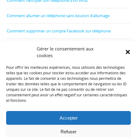
Comment nettoyer son téléphone d’un virus
Comment allumer un téléphone sans bouton d’allumage
Comment supprimer un compte Facebook sur téléphone
Comment créer un film
Gérer le consentement aux
cookies
Comment contrôler le téléphone de son enfant
Pour offrir les meilleures expériences, nous utilisons des technologies
telles que les cookies pour stocker et/ou accéder aux informations des
Informations diverses :
appareils. Le fait de consentir à ces technologies nous permettra de
traiter des données telles que le comportement de navigation ou les ID
uniques sur ce site. Le fait de ne pas consentir ou de retirer son
Plan de site
consentement peut avoir un effet négatif sur certaines caractéristiques
et fonctions.
Mentions légales
Accepter
Contact
Refuser
Politique de cookies (UE)