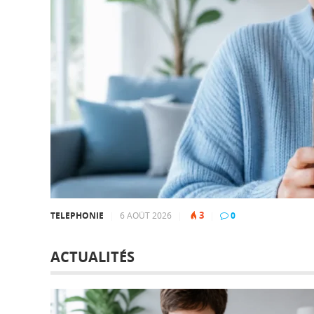
3
TELEPHONIE
|
6 AOÛT 2026
|
|
0
ACTUALITÉS