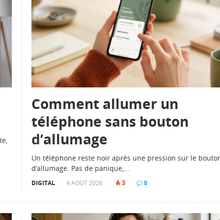
Comment allumer un
téléphone sans bouton
d’allumage
te,
Un téléphone reste noir après une pression sur le bouto
d’allumage. Pas de panique,…
3
DIGITAL
|
4 AOÛT 2026
|
|
0