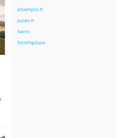
alloemploi.fr
Justeo.fr
Swiris
TechPopZone
n