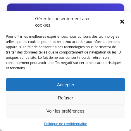
NOTRE VERDICT
Gérer le consentement aux
King iptv pro, que retenir au
cookies
final ?
Pour offrir les meilleures expériences, nous utilisons des technologies
telles que les cookies pour stocker et/ou accéder aux informations des
appareils. Le fait de consentir à ces technologies nous permettra de
traiter des données telles que le comportement de navigation ou les ID
uniques sur ce site. Le fait de ne pas consentir ou de retirer son
NOTATION DÉTAILLÉE
consentement peut avoir un effet négatif sur certaines caractéristiques
et fonctions.
Compatibilité matérielle
8,8/10
Fonctionnalités du lecteur
8,1/10
Accepter
Refuser
Lisibilité de l’offre
5,9/10
Voir les préférences
Fiabilité des informations
7,0/10
Politique de confidentialité