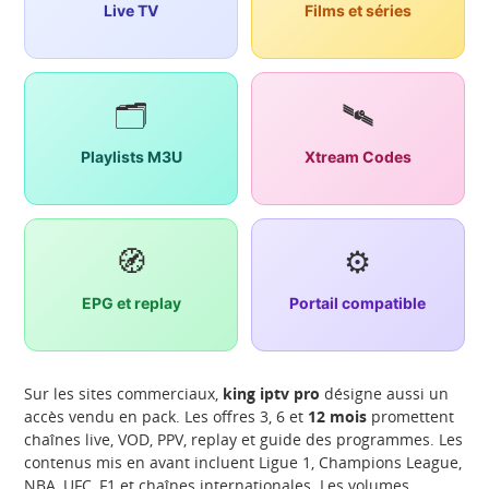
Live TV
Films et séries
🗂️
🛰️
Playlists M3U
Xtream Codes
🧭
⚙️
EPG et replay
Portail compatible
Sur les sites commerciaux,
king iptv pro
désigne aussi un
accès vendu en pack. Les offres 3, 6 et
12 mois
promettent
chaînes live, VOD, PPV, replay et guide des programmes. Les
contenus mis en avant incluent Ligue 1, Champions League,
NBA, UFC, F1 et chaînes internationales. Les volumes