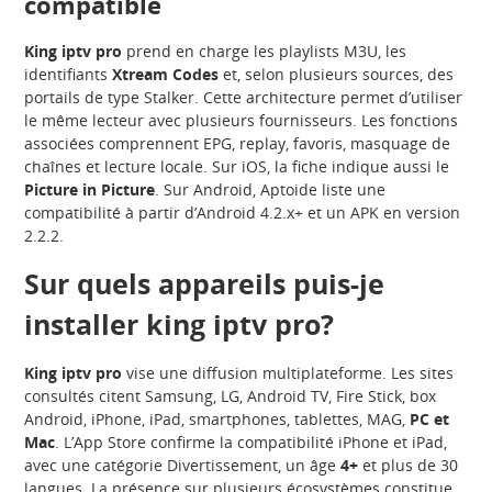
compatible
King iptv pro
prend en charge les playlists M3U, les
identifiants
Xtream Codes
et, selon plusieurs sources, des
portails de type Stalker. Cette architecture permet d’utiliser
le même lecteur avec plusieurs fournisseurs. Les fonctions
associées comprennent EPG, replay, favoris, masquage de
chaînes et lecture locale. Sur iOS, la fiche indique aussi le
Picture in Picture
. Sur Android, Aptoide liste une
compatibilité à partir d’Android 4.2.x+ et un APK en version
2.2.2.
Sur quels appareils puis-je
installer king iptv pro?
King iptv pro
vise une diffusion multiplateforme. Les sites
consultés citent Samsung, LG, Android TV, Fire Stick, box
Android, iPhone, iPad, smartphones, tablettes, MAG,
PC et
Mac
. L’App Store confirme la compatibilité iPhone et iPad,
avec une catégorie Divertissement, un âge
4+
et plus de 30
langues. La présence sur plusieurs écosystèmes constitue