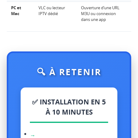
PC et
VLC ou lecteur
Ouverture d’une URL
Li
Mac
IPTV dédié
M3U ou connexion
sur
dans une app
par
Xt
🔍 À RETENIR
✅ INSTALLATION EN 5
À 10 MINUTES
→