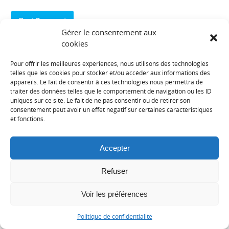
Gérer le consentement aux
cookies
Pour offrir les meilleures expériences, nous utilisons des technologies
telles que les cookies pour stocker et/ou accéder aux informations des
appareils. Le fait de consentir à ces technologies nous permettra de
A propos de Lekki
traiter des données telles que le comportement de navigation ou les ID
uniques sur ce site. Le fait de ne pas consentir ou de retirer son
consentement peut avoir un effet négatif sur certaines caractéristiques
Plongez au cœur d’internet, du web 3.o, des jeux vidéos et des
et fonctions.
produits high-tech sur notre magazine en ligne
Lekki
, le numéro 1
sur l’actualité du digitale et du high-tech en France.
Accepter
Des articles de fonds quotidiens sur les thématiques suivantes :
G
aming
Refuser
H
igh -Tech
Voir les préférences
T
éléphonie & Smartphones
Politique de confidentialité
W
eb & Digital