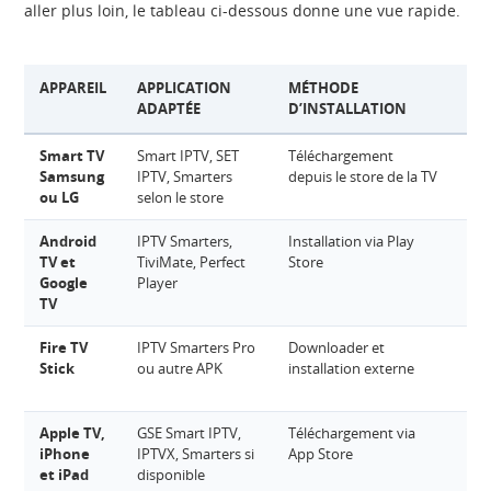
aller plus loin, le tableau ci-dessous donne une vue rapide.
APPAREIL
APPLICATION
MÉTHODE
AC
ADAPTÉE
D’INSTALLATION
Smart TV
Smart IPTV, SET
Téléchargement
M3U
Samsung
IPTV, Smarters
depuis le store de la TV
par
ou LG
selon le store
ad
Android
IPTV Smarters,
Installation via Play
M3
TV et
TiviMate, Perfect
Store
Xt
Google
Player
Co
TV
Fire TV
IPTV Smarters Pro
Downloader et
M3
Stick
ou autre APK
installation externe
Xt
Co
Apple TV,
GSE Smart IPTV,
Téléchargement via
M3
iPhone
IPTVX, Smarters si
App Store
Xt
et iPad
disponible
Co