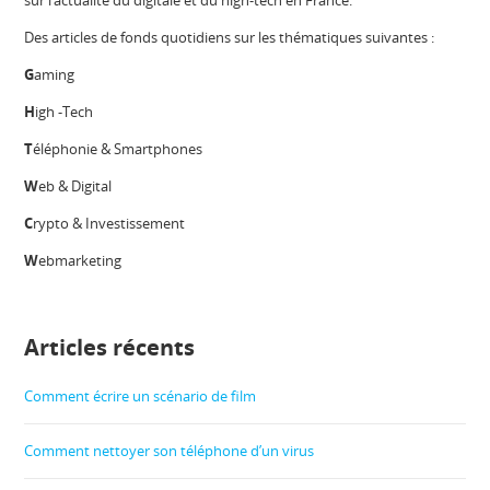
sur l’actualité du digitale et du high-tech en France.
Des articles de fonds quotidiens sur les thématiques suivantes :
G
aming
H
igh -Tech
T
éléphonie & Smartphones
W
eb & Digital
C
rypto & Investissement
W
ebmarketing
Articles récents
Comment écrire un scénario de film
Comment nettoyer son téléphone d’un virus