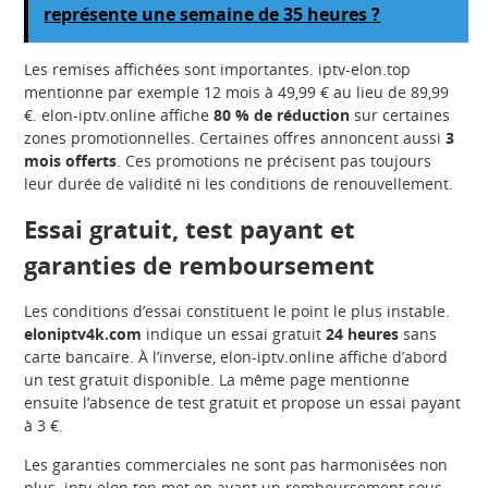
représente une semaine de 35 heures ?
Les remises affichées sont importantes. iptv-elon.top
mentionne par exemple 12 mois à 49,99 € au lieu de 89,99
€. elon-iptv.online affiche
80 % de réduction
sur certaines
zones promotionnelles. Certaines offres annoncent aussi
3
mois offerts
. Ces promotions ne précisent pas toujours
leur durée de validité ni les conditions de renouvellement.
Essai gratuit, test payant et
garanties de remboursement
Les conditions d’essai constituent le point le plus instable.
eloniptv4k.com
indique un essai gratuit
24 heures
sans
carte bancaire. À l’inverse, elon-iptv.online affiche d’abord
un test gratuit disponible. La même page mentionne
ensuite l’absence de test gratuit et propose un essai payant
à 3 €.
Les garanties commerciales ne sont pas harmonisées non
plus. iptv-elon.top met en avant un remboursement sous