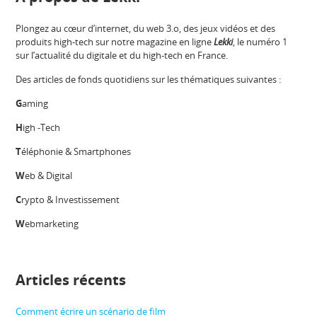
Plongez au cœur d’internet, du web 3.o, des jeux vidéos et des
produits high-tech sur notre magazine en ligne
Lekki
, le numéro 1
sur l’actualité du digitale et du high-tech en France.
Des articles de fonds quotidiens sur les thématiques suivantes :
G
aming
H
igh -Tech
T
éléphonie & Smartphones
W
eb & Digital
C
rypto & Investissement
W
ebmarketing
Articles récents
Comment écrire un scénario de film