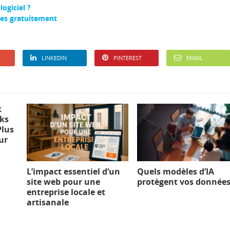
ogiciel ?
nes gratuitement
LINKEDIN
PINTEREST
EMAIL
k
rks
Plus
ur
L’impact essentiel d’un
Quels modèles d’IA
site web pour une
protègent vos données
entreprise locale et
artisanale