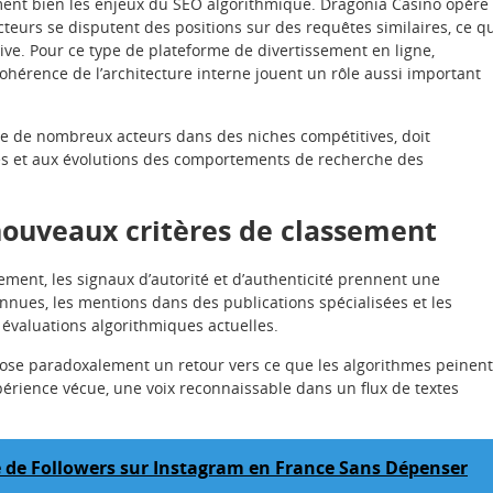
ement bien les enjeux du SEO algorithmique. Dragonia Casino opère
urs se disputent des positions sur des requêtes similaires, ce q
ive. Pour ce type de plateforme de divertissement en ligne,
cohérence de l’architecture interne jouent un rôle aussi important
le de nombreux acteurs dans des niches compétitives, doit
es et aux évolutions des comportements de recherche des
 nouveaux critères de classement
ment, les signaux d’autorité et d’authenticité prennent une
nnues, les mentions dans des publications spécialisées et les
 évaluations algorithmiques actuelles.
ose paradoxalement un retour vers ce que les algorithmes peinent
périence vécue, une voix reconnaissable dans un flux de textes
e Followers sur Instagram en France Sans Dépenser