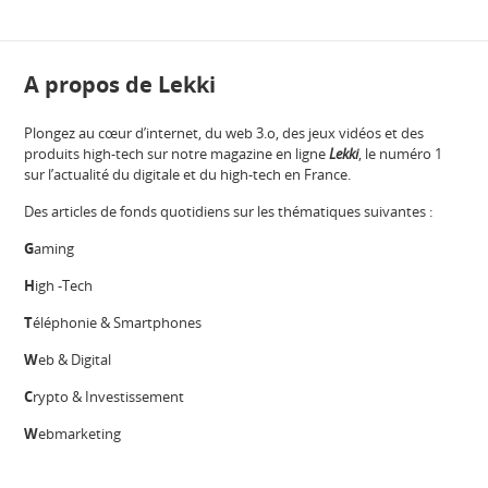
A propos de Lekki
Plongez au cœur d’internet, du web 3.o, des jeux vidéos et des
produits high-tech sur notre magazine en ligne
Lekki
, le numéro 1
sur l’actualité du digitale et du high-tech en France.
Des articles de fonds quotidiens sur les thématiques suivantes :
G
aming
H
igh -Tech
T
éléphonie & Smartphones
W
eb & Digital
C
rypto & Investissement
W
ebmarketing