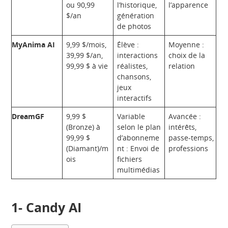
ou 90,99
l’historique,
l’apparence
$/an
génération
de photos
MyAnima AI
9,99 $/mois,
Élève :
Moyenne :
39,99 $/an,
interactions
choix de la
99,99 $ à vie
réalistes,
relation
chansons,
jeux
interactifs
DreamGF
9,99 $
Variable
Avancée :
(Bronze) à
selon le plan
intérêts,
99,99 $
d’abonneme
passe-temps,
(Diamant)/m
nt : Envoi de
professions
ois
fichiers
multimédias
1-
Candy AI