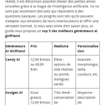
réalité, il est désormais possible d’avoir des petites amies
virtuelles grâce à la magie de l’intelligence artificielle. Ce ne
sont pas seulement des bots qui répondent à des
questions basiques. Les progrès sont tels qu’ils peuvent
s’adapter aux émotions de leurs interlocuteurs et offrir une
véritable intimité. Si vous avez envie d’en savoir plus, ce
guide vous propose un
top 5 des meilleurs générateurs ai
girlfriend
.
Générateurs
Prix
Réalisme
Personnalisa
AI Girlfriend
tion
Candy AI
12,99 $/mois
Élève :
Avancée :
ou 69,99
options de
morphologie,
$/an
look réaliste
taille,
ou animé,
couleurs, etc.
dialogues
variés
Soulgen AI
Essai
Très élevé :
Moyenne :
gratuit,
conservation
description
12,99 $/mois
de
de