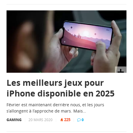
Les meilleurs jeux pour
iPhone disponible en 2025
Février est maintenant derrière nous, et les jours
s’allongent à l’approche de mars. Mais…
225
GAMING
|
20 MARS 2020
|
|
0