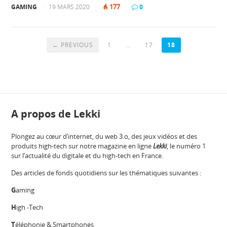
177
GAMING
|
19 MARS 2020
|
|
0
← PREVIOUS
1
…
17
18
A propos de Lekki
Plongez au cœur d’internet, du web 3.o, des jeux vidéos et des
produits high-tech sur notre magazine en ligne
Lekki
, le numéro 1
sur l’actualité du digitale et du high-tech en France.
Des articles de fonds quotidiens sur les thématiques suivantes :
G
aming
H
igh -Tech
T
éléphonie & Smartphones