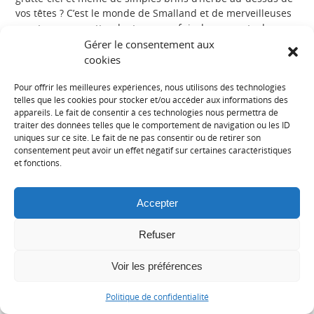
vos têtes ? C’est le monde de Smalland et de merveilleuses
aventures vous attendent, comme fuir des paquets de
tarifs, essayer de survivre dans un nouveau monde étrange
Gérer le consentement aux
et même monter des guêpes comme montures. Ça a l’air
cookies
génial.
Pour offrir les meilleures expériences, nous utilisons des technologies
Body of Evidence
telles que les cookies pour stocker et/ou accéder aux informations des
appareils. Le fait de consentir à ces technologies nous permettra de
traiter des données telles que le comportement de navigation ou les ID
Date de publication: Inconnu
uniques sur ce site. Le fait de ne pas consentir ou de retirer son
consentement peut avoir un effet négatif sur certaines caractéristiques
Type : Casual Indie
et fonctions.
>strong>Éditeur: Fat Dog Games
Accepter
Idiot et macabre, Body of Evidence vous met dans la peau
d’un expert en élimination de cadavres. Devenez Winston
Refuser
Wolfe – cachez des corps et nettoyez le désordre avant que
quelqu’un ne le découvre. Une limite de temps et un sens
de l’humour ironique devraient faire de ce jeu un superbe
Voir les préférences
gloussement.
Politique de confidentialité
Desperados III