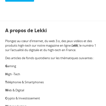
A propos de Lekki
Plongez au cœur d’internet, du web 3.o, des jeux vidéos et des
produits high-tech sur notre magazine en ligne
Lekki
, le numéro 1
sur l’actualité du digitale et du high-tech en France.
Des articles de fonds quotidiens sur les thématiques suivantes :
G
aming
H
igh -Tech
T
éléphonie & Smartphones
W
eb & Digital
C
rypto & Investissement