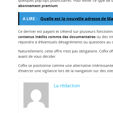
quelques pop-ups publicitaires. Pour éviter ce type de d
abonnement premium
.
A LIRE :
Quelle est la nouvelle adresse de M
Ce dernier est payant et s’étend sur plusieurs fonction
contenus inédits comme des documentaires
ou des int
répondre à d’éventuels désagréments ou questions au cou
Naturellement, cette offre n’est pas obligatoire. Coflix 
avant de vous décider.
Coflix se positionne comme une alternative intéressant
d’exercer une vigilance lors de la navigation sur des sit
La rédaction