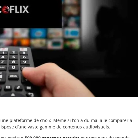
une plateforme de choix. Même si l’on a du mal à le comparer à
l dispose d’une vaste gamme de contenus audiovisuels.
 avez environ
500 000 contenus gratuits
et provenant du monde