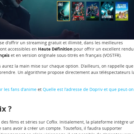
e d’offrir un streaming gratuit et illimité, dans les meilleures
sont accessibles en
Haute Définition
pour offrir un excellent rendu
nçais
et en version originale sous-titrés en français (VOSTFR).
ous aurez la main mise sur chaque option. D’ailleurs, on rappelle que
prendre. Un algorithme propose directement aux téléspectateurs l
r les fans d’anime
et
Quelle est l’adresse de Dopriv et que peut-on
ix ?
des films et séries sur Coflix. Initialement, la plateforme intègre u
sans avoir à créer un compte. Toutefois, il faudra supporter