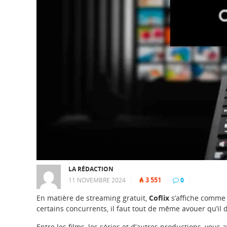
LA RÉDACTION
3 551
11 NOVEMBRE 2024
|
|
0
|
En matière de streaming gratuit,
Coflix
s’affiche comme 
certains concurrents, il faut tout de même avouer qu’i
Entre les films, les séries et d’autres productions, vous