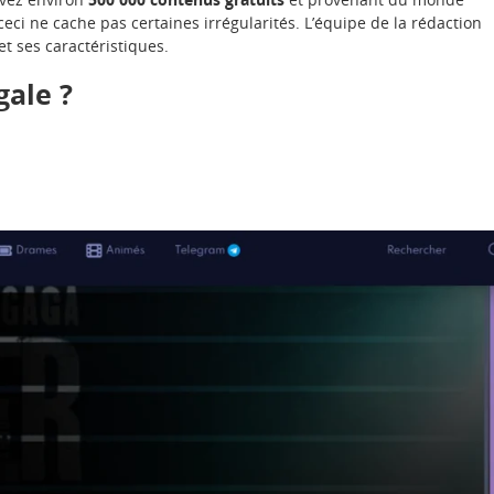
eci ne cache pas certaines irrégularités. L’équipe de la rédaction
et ses caractéristiques.
gale ?