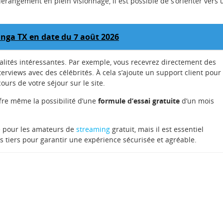
érangement en plein visionnage, il est possible de s’orienter vers 
anga TX en date du 7 août 2026
nalités intéressantes. Par exemple, vous recevrez directement des
erviews avec des célébrités. À cela s’ajoute un support client pour
rs de votre séjour sur le site.
offre même la possibilité d’une
formule d’essai gratuite
d’un mois
e pour les amateurs de
streaming
gratuit, mais il est essentiel
es tiers pour garantir une expérience sécurisée et agréable.