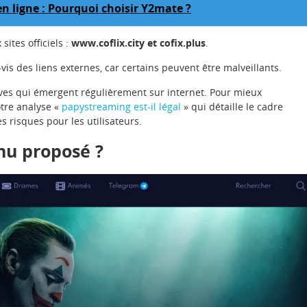
n ligne : Pourquoi choisir Y2mate ?
sites officiels :
www.coflix.city et cofix.plus
.
-vis des liens externes, car certains peuvent être malveillants.
ves qui émergent régulièrement sur internet. Pour mieux
otre analyse «
papystreaming est-il légal
» qui détaille le cadre
s risques pour les utilisateurs.
enu proposé ?