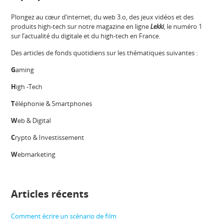
Plongez au cœur d’internet, du web 3.o, des jeux vidéos et des
produits high-tech sur notre magazine en ligne
Lekki
, le numéro 1
sur l’actualité du digitale et du high-tech en France.
Des articles de fonds quotidiens sur les thématiques suivantes :
G
aming
H
igh -Tech
T
éléphonie & Smartphones
W
eb & Digital
C
rypto & Investissement
W
ebmarketing
Articles récents
Comment écrire un scénario de film