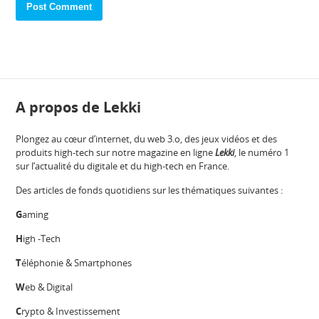
A propos de Lekki
Plongez au cœur d’internet, du web 3.o, des jeux vidéos et des
produits high-tech sur notre magazine en ligne
Lekki
, le numéro 1
sur l’actualité du digitale et du high-tech en France.
Des articles de fonds quotidiens sur les thématiques suivantes :
G
aming
H
igh -Tech
T
éléphonie & Smartphones
W
eb & Digital
C
rypto & Investissement