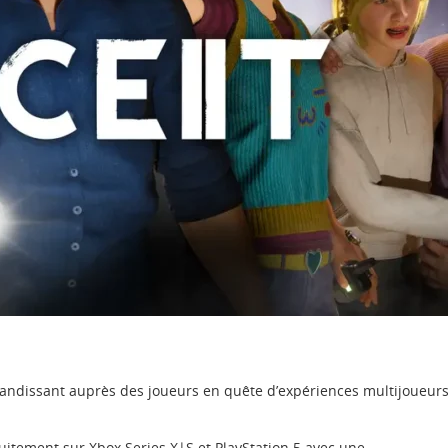
andissant auprès des joueurs en quête d’expériences multijoueur
uitement sur Xbox Series X|S et PlayStation 5 avec une