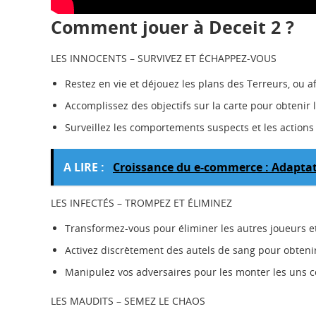
Comment jouer à Deceit 2 ?
LES INNOCENTS – SURVIVEZ ET ÉCHAPPEZ-VOUS
Restez en vie et déjouez les plans des Terreurs, ou a
Accomplissez des objectifs sur la carte pour obtenir
Surveillez les comportements suspects et les actions
A LIRE :
Croissance du e-commerce : Adapt
LES INFECTÉS – TROMPEZ ET ÉLIMINEZ
Transformez-vous pour éliminer les autres joueurs e
Activez discrètement des autels de sang pour obteni
Manipulez vos adversaires pour les monter les uns c
LES MAUDITS – SEMEZ LE CHAOS