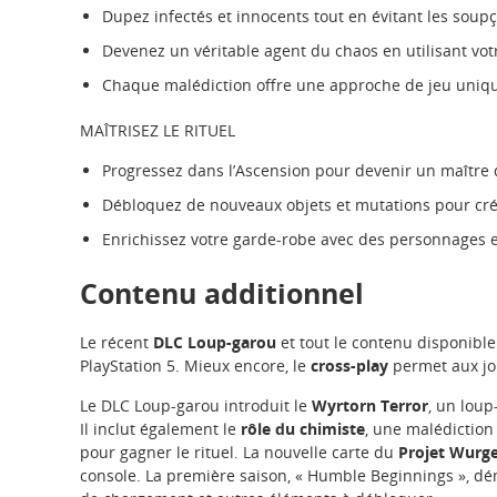
Dupez infectés et innocents tout en évitant les soup
Devenez un véritable agent du chaos en utilisant vo
Chaque malédiction offre une approche de jeu uniq
MAÎTRISEZ LE RITUEL
Progressez dans l’Ascension pour devenir un maître 
Débloquez de nouveaux objets et mutations pour cré
Enrichissez votre garde-robe avec des personnages 
Contenu additionnel
Le récent
DLC Loup-garou
et tout le contenu disponible
PlayStation 5. Mieux encore, le
cross-play
permet aux jo
Le DLC Loup-garou introduit le
Wyrtorn Terror
, un loup
Il inclut également le
rôle du chimiste
, une malédiction 
pour gagner le rituel. La nouvelle carte du
Projet Wurg
console. La première saison, « Humble Beginnings », 