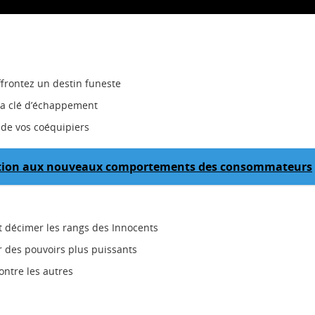
ffrontez un destin funeste
 la clé d’échappement
 de vos coéquipiers
ation aux nouveaux comportements des consommateurs
t décimer les rangs des Innocents
r des pouvoirs plus puissants
ontre les autres