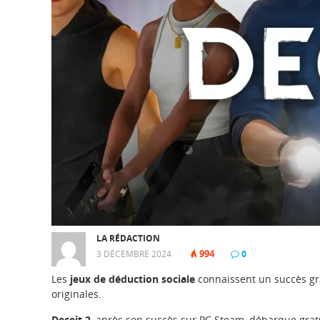
LA RÉDACTION
994
3 DÉCEMBRE 2024
|
|
0
|
Les
jeux de déduction sociale
connaissent un succès gr
originales.
Deceit 2
, après son succès sur PC Steam, débarque grat