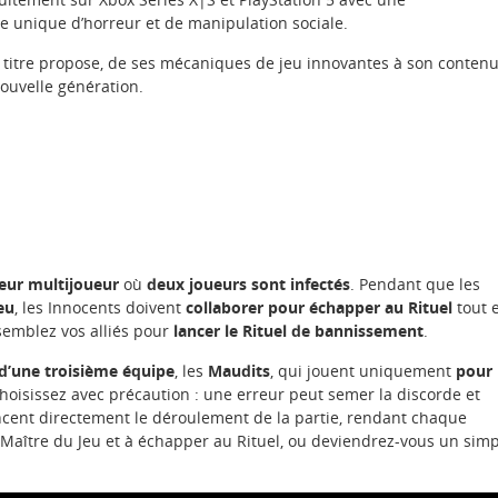
e unique d’horreur et de manipulation sociale.
u titre propose, de ses mécaniques de jeu innovantes à son conten
nouvelle génération.
reur multijoueur
où
deux joueurs sont infectés
. Pendant que les
eu
, les Innocents doivent
collaborer pour échapper au Rituel
tout 
ssemblez vos alliés pour
lancer le Rituel de bannissement
.
 d’une troisième équipe
, les
Maudits
, qui jouent uniquement
pour
oisissez avec précaution : une erreur peut semer la discorde et
encent directement le déroulement de la partie, rendant chaque
Maître du Jeu et à échapper au Rituel, ou deviendrez-vous un sim