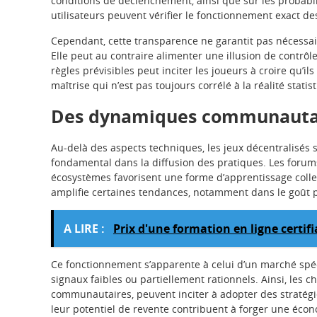
conditions de déclenchement, ainsi que sur les probabil
utilisateurs peuvent vérifier le fonctionnement exact de
Cependant, cette transparence ne garantit pas nécess
Elle peut au contraire alimenter une illusion de contrôl
règles prévisibles peut inciter les joueurs à croire qu’i
maîtrise qui n’est pas toujours corrélé à la réalité statis
Des dynamiques communautaire
Au-delà des aspects techniques, les jeux décentralisés 
fondamental dans la diffusion des pratiques. Les forums
écosystèmes favorisent une forme d’apprentissage colle
amplifie certaines tendances, notamment dans le goût p
A LIRE :
Prix d'une formation en ligne certif
Ce fonctionnement s’apparente à celui d’un marché spécu
signaux faibles ou partiellement rationnels. Ainsi, les cho
communautaires, peuvent inciter à adopter des stratégie
leur potentiel de revente contribuent à forger une écon