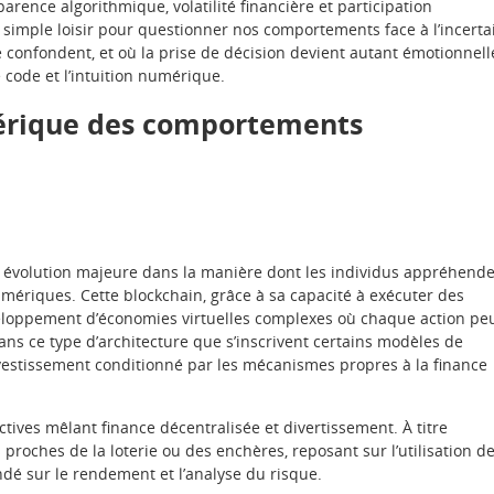
arence algorithmique, volatilité financière et participation
imple loisir pour questionner nos comportements face à l’incerta
se confondent, et où la prise de décision devient autant émotionnell
code et l’intuition numérique.
mérique des comportements
 évolution majeure dans la manière dont les individus appréhend
umériques. Cette blockchain, grâce à sa capacité à exécuter des
éveloppement d’économies virtuelles complexes où chaque action pe
ns ce type d’architecture que s’inscrivent certains modèles de
nvestissement conditionné par les mécanismes propres à la finance
tives mêlant finance décentralisée et divertissement. À titre
 proches de la loterie ou des enchères, reposant sur l’utilisation d
dé sur le rendement et l’analyse du risque.