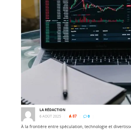
LA RÉDACTION
87
6 AOÛT 2025
|
|
0
|
À la frontière entre spéculation, technologie et diverti