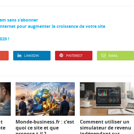
ram sans s’abonner
internet pour augmenter la croissance de votre site
020 !
LINKEDIN
PINTEREST
EMAIL
nt
Monde-business.fr : c’est
Comment utiliser un
pte
quoi ce site et que
simulateur de revenu
propose-t-il ?
indépendant sur