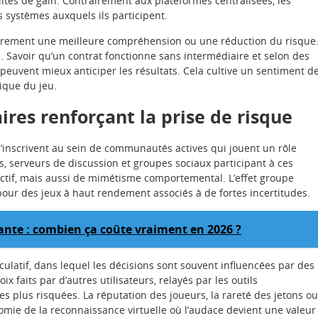
ités de gain. Contrairement aux plateformes centralisées, les
s systèmes auxquels ils participent.
airement une meilleure compréhension ou une réduction du risque
e. Savoir qu’un contrat fonctionne sans intermédiaire et selon des
ls peuvent mieux anticiper les résultats. Cela cultive un sentiment d
tique du jeu.
s renforçant la prise de risque
s’inscrivent au sein de communautés actives qui jouent un rôle
, serveurs de discussion et groupes sociaux participant à ces
ctif, mais aussi de mimétisme comportemental. L’effet groupe
our des jeux à haut rendement associés à de fortes incertitudes.
iante : combien ça coûte vraiment en 2026 ?
latif, dans lequel les décisions sont souvent influencées par des
ix faits par d’autres utilisateurs, relayés par les outils
s plus risquées. La réputation des joueurs, la rareté des jetons ou
omie de la reconnaissance virtuelle où l’audace devient une valeur