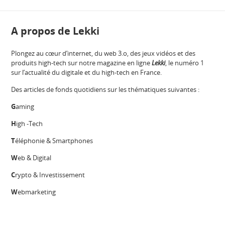
A propos de Lekki
Plongez au cœur d’internet, du web 3.o, des jeux vidéos et des
produits high-tech sur notre magazine en ligne
Lekki
, le numéro 1
sur l’actualité du digitale et du high-tech en France.
Des articles de fonds quotidiens sur les thématiques suivantes :
G
aming
H
igh -Tech
T
éléphonie & Smartphones
W
eb & Digital
C
rypto & Investissement
W
ebmarketing