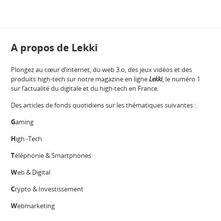
A propos de Lekki
Plongez au cœur d’internet, du web 3.o, des jeux vidéos et des
produits high-tech sur notre magazine en ligne
Lekki
, le numéro 1
sur l’actualité du digitale et du high-tech en France.
Des articles de fonds quotidiens sur les thématiques suivantes :
G
aming
H
igh -Tech
T
éléphonie & Smartphones
W
eb & Digital
C
rypto & Investissement
W
ebmarketing