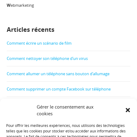
W
ebmarketing
Articles récents
Comment écrire un scénario de film
Comment nettoyer son téléphone d’un virus
Comment allumer un téléphone sans bouton d’allumage
Comment supprimer un compte Facebook sur téléphone
Comment créer un film
Gérer le consentement aux
cookies
Comment contrôler le téléphone de son enfant
Pour offrir les meilleures expériences, nous utilisons des technologies
telles que les cookies pour stocker et/ou accéder aux informations des
Informations diverses :
appareils. Le fait de consentir à ces technologies nous permettra de