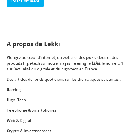
A propos de Lekki
Plongez au cœur d’internet, du web 3.o, des jeux vidéos et des
produits high-tech sur notre magazine en ligne
Lekki
, le numéro 1
sur l’actualité du digitale et du high-tech en France.
Des articles de fonds quotidiens sur les thématiques suivantes :
G
aming
H
igh -Tech
T
éléphonie & Smartphones
W
eb & Digital
C
rypto & Investissement