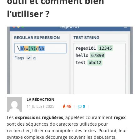
outil et comment bien
l’utiliser ?
LA RÉDACTION
46
11 JUILLET 2025
|
|
0
|
Les
expressions régulières
, appelées couramment
regex
,
sont des séquences de caractères utilisées pour
rechercher, filtrer ou manipuler des textes. Pourtant, leur
syntaxe complexe décourage souvent les débutants.