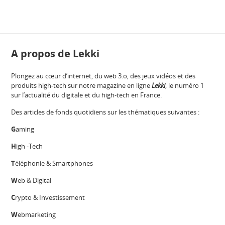
A propos de Lekki
Plongez au cœur d’internet, du web 3.o, des jeux vidéos et des
produits high-tech sur notre magazine en ligne
Lekki
, le numéro 1
sur l’actualité du digitale et du high-tech en France.
Des articles de fonds quotidiens sur les thématiques suivantes :
G
aming
H
igh -Tech
T
éléphonie & Smartphones
W
eb & Digital
C
rypto & Investissement
W
ebmarketing