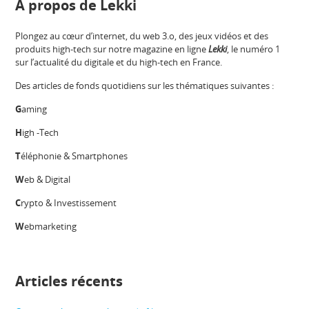
A propos de Lekki
Plongez au cœur d’internet, du web 3.o, des jeux vidéos et des
produits high-tech sur notre magazine en ligne
Lekki
, le numéro 1
sur l’actualité du digitale et du high-tech en France.
Des articles de fonds quotidiens sur les thématiques suivantes :
G
aming
H
igh -Tech
T
éléphonie & Smartphones
W
eb & Digital
C
rypto & Investissement
W
ebmarketing
Articles récents