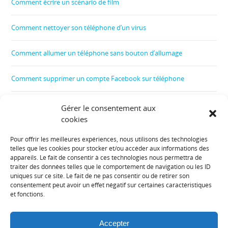
Comment écrire un scénario de film
Comment nettoyer son téléphone d’un virus
Comment allumer un téléphone sans bouton d’allumage
Comment supprimer un compte Facebook sur téléphone
Comment créer un film
Gérer le consentement aux
cookies
Comment contrôler le téléphone de son enfant
Pour offrir les meilleures expériences, nous utilisons des technologies
telles que les cookies pour stocker et/ou accéder aux informations des
Informations diverses :
appareils. Le fait de consentir à ces technologies nous permettra de
traiter des données telles que le comportement de navigation ou les ID
uniques sur ce site. Le fait de ne pas consentir ou de retirer son
Plan de site
consentement peut avoir un effet négatif sur certaines caractéristiques
et fonctions.
Mentions légales
Accepter