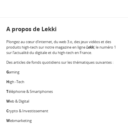
A propos de Lekki
Plongez au cœur d’internet, du web 3.o, des jeux vidéos et des
produits high-tech sur notre magazine en ligne
Lekki
, le numéro 1
sur l’actualité du digitale et du high-tech en France.
Des articles de fonds quotidiens sur les thématiques suivantes :
G
aming
H
igh -Tech
T
éléphonie & Smartphones
W
eb & Digital
C
rypto & Investissement
W
ebmarketing