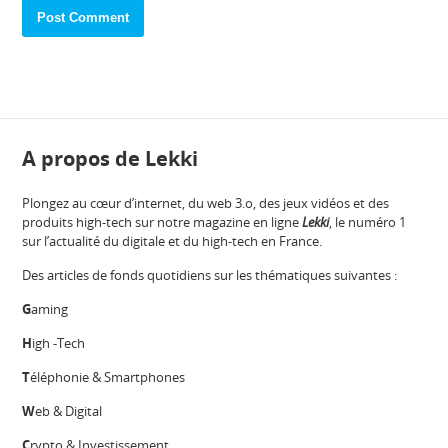
A propos de Lekki
Plongez au cœur d’internet, du web 3.o, des jeux vidéos et des
produits high-tech sur notre magazine en ligne
Lekki
, le numéro 1
sur l’actualité du digitale et du high-tech en France.
Des articles de fonds quotidiens sur les thématiques suivantes :
G
aming
H
igh -Tech
T
éléphonie & Smartphones
W
eb & Digital
C
rypto & Investissement