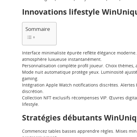
Innovations lifestyle WinUniq
Sommaire
Interface minimaliste épurée reflète élégance moderne. 
atmosphère luxueuse instantanément.
Personnalisation complète profil joueur. Choix thèmes, av
Mode nuit automatique protège yeux. Luminosité ajustée
gaming.
Intégration Apple Watch notifications discrètes. Alerte
discrétion.
Collection NFT exclusifs récompenses VIP. Œuvres digita
lifestyle.
Stratégies débutants WinUni
Commencez tables basses apprendre règles. Mises minim