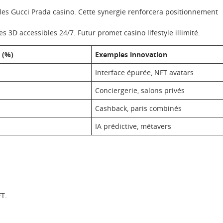
ules Gucci Prada casino. Cette synergie renforcera positionnement
 3D accessibles 24/7. Futur promet casino lifestyle illimité.
 (%)
Exemples innovation
Interface épurée, NFT avatars
Conciergerie, salons privés
Cashback, paris combinés
IA prédictive, métavers
FT.