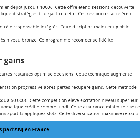
ier dépôt jusqu’à 1000€. Cette offre étend sessions découverte.
pliquent stratégies blackjack roulette. Ces ressources accélèrent
trôle responsable intégrés. Cette discipline maintient plaisir
 dès niveau bronze. Ce programme récompense fidélité
 gains
s cartes restantes optimise décisions. Cette technique augmente
entation progressive après pertes récupère gains. Cette méthode
squ’à 50 000€. Cette compétition élève excitation niveau supérieur.
utomatique crédite compte lundi. Cette assurance minimise risque
s sportifs appliqués slots. Cette diversification maximise retours.
s parl'ANJ en France