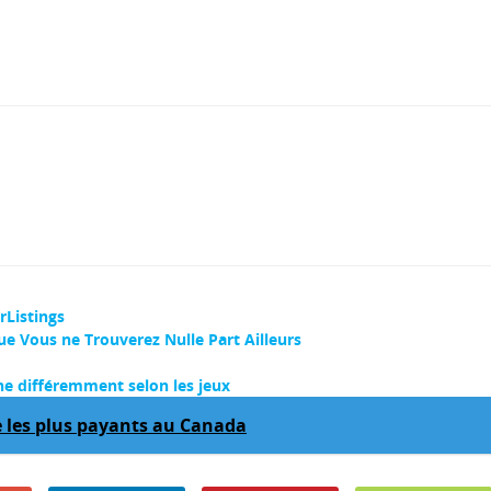
rListings
e Vous ne Trouverez Nulle Part Ailleurs
nne différemment selon les jeux
ne les plus payants au Canada