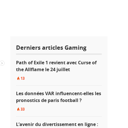
Derniers articles Gaming
Path of Exile 1 revient avec Curse of
the Allflame le 24 juillet
13
Les données VAR influencent-elles les
pronostics de paris football ?
33
L’avenir du divertissement en ligne :