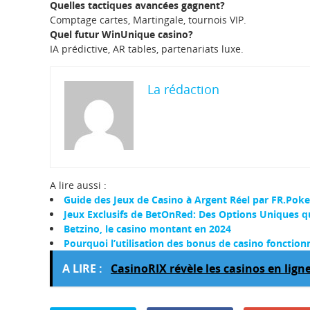
Quelles tactiques avancées gagnent?
Comptage cartes, Martingale, tournois VIP.
Quel futur WinUnique casino?
IA prédictive, AR tables, partenariats luxe.
La rédaction
A lire aussi :
Guide des Jeux de Casino à Argent Réel par FR.Poke
Jeux Exclusifs de BetOnRed: Des Options Uniques qu
Betzino, le casino montant en 2024
Pourquoi l’utilisation des bonus de casino fonctio
A LIRE :
CasinoRIX révèle les casinos en lig