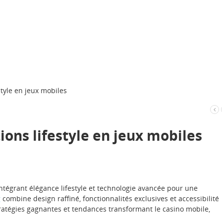
tyle en jeux mobiles
ons lifestyle en jeux mobiles
ntégrant élégance lifestyle et technologie avancée pour une
g
combine design raffiné, fonctionnalités exclusives et accessibilité
stratégies gagnantes et tendances transformant le casino mobile,