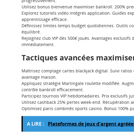
progressivement.
Utilisez bonus bienvenue maximiser bankroll. 200% prem
Explorez tutoriels vidéo intégrés application. Guides ex
apprentissage efficace.
Définissez limites temps budget quotidiennes. Outils con
équilibré.
Rejoignez club VIP dès 500€ joués. Avantages exclusifs
immédiatement.
Tactiques avancées maximiser
Maîtrisez comptage cartes blackjack digital. Suivi ratio
avantage maison.
Appliquez stratégie Martingale roulette modifiée. Augm
contrôle bankroll efficacement.
Participez tournois VIP hebdomadaires. Prix exclusifs ju
Utilisez cashback 25% pertes week-end. Récupération a
Optimisez paris combinés sports casino. Bonus 100% pari
A LIRE :
Plateformes de jeux d'argent agréée