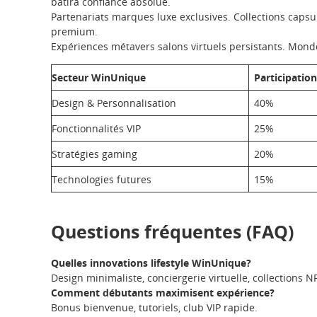
bâtira confiance absolue.
Partenariats marques luxe exclusives. Collections caps
premium.
Expériences métavers salons virtuels persistants. Mondes
Secteur WinUnique
Participation
Design & Personnalisation
40%
Fonctionnalités VIP
25%
Stratégies gaming
20%
Technologies futures
15%
Questions fréquentes (FAQ)
Quelles innovations lifestyle WinUnique?
Design minimaliste, conciergerie virtuelle, collections N
Comment débutants maximisent expérience?
Bonus bienvenue, tutoriels, club VIP rapide.