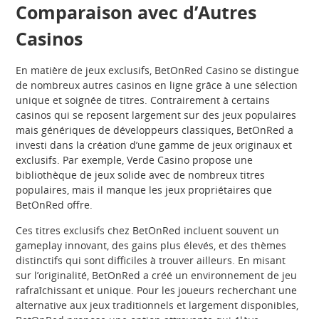
Comparaison avec d’Autres
Casinos
En matière de jeux exclusifs, BetOnRed Casino se distingue
de nombreux autres casinos en ligne grâce à une sélection
unique et soignée de titres. Contrairement à certains
casinos qui se reposent largement sur des jeux populaires
mais génériques de développeurs classiques, BetOnRed a
investi dans la création d’une gamme de jeux originaux et
exclusifs. Par exemple, Verde Casino propose une
bibliothèque de jeux solide avec de nombreux titres
populaires, mais il manque les jeux propriétaires que
BetOnRed offre.
Ces titres exclusifs chez BetOnRed incluent souvent un
gameplay innovant, des gains plus élevés, et des thèmes
distinctifs qui sont difficiles à trouver ailleurs. En misant
sur l’originalité, BetOnRed a créé un environnement de jeu
rafraîchissant et unique. Pour les joueurs recherchant une
alternative aux jeux traditionnels et largement disponibles,