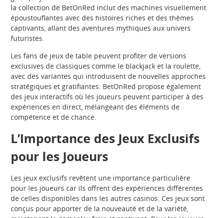
la collection de BetOnRed inclut des machines visuellement
époustouflantes avec des histoires riches et des thèmes
captivants, allant des aventures mythiques aux univers
futuristes.
Les fans de jeux de table peuvent profiter de versions
exclusives de classiques comme le blackjack et la roulette,
avec des variantes qui introduisent de nouvelles approches
stratégiques et gratifiantes. BetOnRed propose également
des jeux interactifs où les joueurs peuvent participer à des
expériences en direct, mélangeant des éléments de
compétence et de chance.
L’Importance des Jeux Exclusifs
pour les Joueurs
Les jeux exclusifs revêtent une importance particulière
pour les joueurs car ils offrent des expériences différentes
de celles disponibles dans les autres casinos. Ces jeux sont
conçus pour apporter de la nouveauté et de la variété,