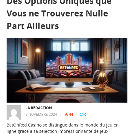
Des Options Uniques que
Vous ne Trouverez Nulle
Part Ailleurs
LA RÉDACTION
44
8 NOVEMBRE 2024
|
|
0
|
BetOnRed Casino se distingue dans le monde du jeu en
ligne grâce à sa sélection impressionnante de jeux