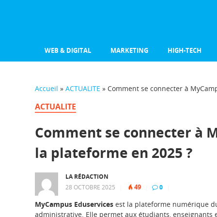
WEB & DIGITAL
MARKETING
HIGH-TECH
Accueil
»
ACTUALITE
»
Comment se connecter à MyCampus
ACTUALITE
Comment se connecter à My
la plateforme en 2025 ?
LA RÉDACTION
49
28 OCTOBRE 2025
|
|
0
|
MyCampus Eduservices
est la plateforme numérique 
administrative. Elle permet aux étudiants, enseignants 