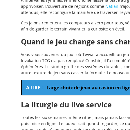
À intervalles rythmés, le métronome laisse la place au 
apprivoiser. L’ouverture de régions comme
Natlan
n’ajo
attendus, elle reconfigure la manière de traverser Teyva
Ces jalons remettent les compteurs à zéro pour tous, v
afin de garder le terrain vivant et la curiosité en éveil.
Quand le jeu change sans cha
Vous vous souvenez du jour où Teyvat a accueilli un jeu 
Invokation TCG n’a pas remplacé Genshin, il l’a complét
éphémères. Le studio greffe des systèmes durables, c
autre texture de jeu sans casser la formule. Le nouveau
A LIRE :
Large choix de jeux au casino en li
La liturgie du live service
Toutes les six semaines, même rituel, mais jamais lassan
puis mise en ligne. Le joueur sait quand regarder, ce qu’
annonce puis récompense puis terrain ne relève pas du v