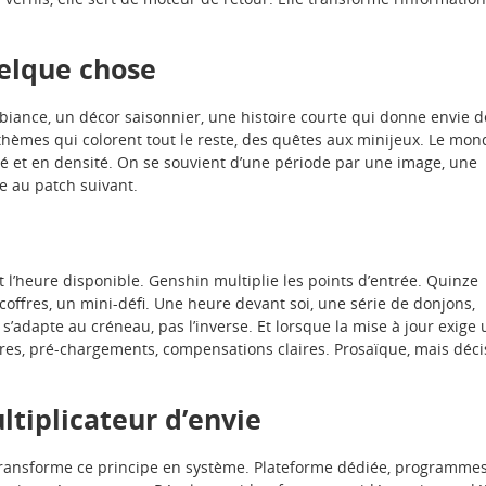
uelque chose
ance, un décor saisonnier, une histoire courte qui donne envie d
thèmes qui colorent tout le reste, des quêtes aux minijeux. Le mon
té et en densité. On se souvient d’une période par une image, une
e au patch suivant.
t l’heure disponible. Genshin multiplie les points d’entrée. Quinze
offres, un mini-défi. Une heure devant soi, une série de donjons,
s’adapte au créneau, pas l’inverse. Et lorsque la mise à jour exige 
res, pré-chargements, compensations claires. Prosaïque, mais déci
tiplicateur d’envie
transforme ce principe en système. Plateforme dédiée, programme