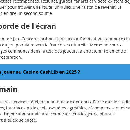
petites récompenses. Résultat, guides, fanarts et vidéos existent dé
quer pour trouver une route, un build, une raison de revenir. Le
s en tire un second souffle.
orde de l’écran
ient de jeu. Concerts, artbooks, et surtout l’animation. L’annonce d’
du jeu populaire vers la franchise culturelle. Même un court-
mages communes dans la tête des joueurs, à entretenir l’élan entre
respiration.
à jouer au Casino CashLib en 2025 ?
 main
 jeux services s’éteignent au bout de deux ans. Parce que le studi
sibles, interfaces polies, micro-quêtes agréables, récompenses modes
s d’injonction brutale à se connecter tous les jours, plutôt la
rt à quelque chose.