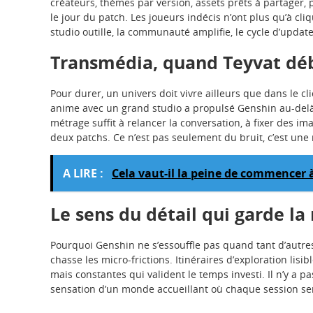
créateurs, thèmes par version, assets prêts à partager, 
le jour du patch. Les joueurs indécis n’ont plus qu’à cli
studio outille, la communauté amplifie, le cycle d’update
Transmédia, quand Teyvat déb
Pour durer, un univers doit vivre ailleurs que dans le cl
anime avec un grand studio a propulsé Genshin au-delà 
métrage suffit à relancer la conversation, à fixer des i
deux patchs. Ce n’est pas seulement du bruit, c’est une 
A LIRE :
Cela vaut-il la peine de commencer 
Le sens du détail qui garde la
Pourquoi Genshin ne s’essouffle pas quand tant d’autres
chasse les micro-frictions. Itinéraires d’exploration li
mais constantes qui valident le temps investi. Il n’y a pa
sensation d’un monde accueillant où chaque session se