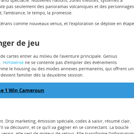
grand spectacle. Nouvelles nations, zones inédites, systèmes à
ute pas seulement des panoramas volcaniques et des personnages
t, l’ambiance, le tempo, la promesse.
étérans comme nouveaux venus, et l’exploration se déploie en étap
nger de jeu
de cartes entier au milieu de l’aventure principale. Genius
é.
HoYoverse
ne se contente pas d’empiler des événements
omme le housing ou des modes annexes permanents, qui offrent un
 devient familier dès la deuxième session.
gne 1 Win Cameroun
t. Drip marketing, émission spéciale, codes à saisir, résumé clair,
il va découvrir, et ce qu’il va gagner en se connectant. La boucle
ernis, elle sert de moteur de retour. Elle transforme l’information