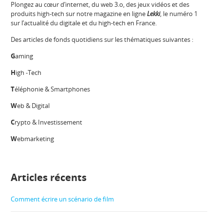
Plongez au cœur d’internet, du web 3.o, des jeux vidéos et des
produits high-tech sur notre magazine en ligne
Lekki
, le numéro 1
sur l’actualité du digitale et du high-tech en France.
Des articles de fonds quotidiens sur les thématiques suivantes :
G
aming
H
igh -Tech
T
éléphonie & Smartphones
W
eb & Digital
C
rypto & Investissement
W
ebmarketing
Articles récents
Comment écrire un scénario de film