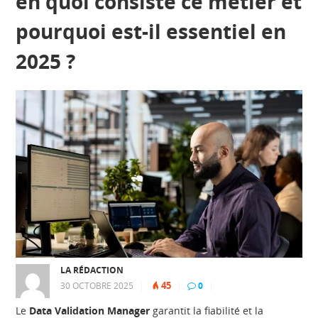
en quoi consiste ce métier et
pourquoi est-il essentiel en
2025 ?
LA RÉDACTION
45
30 OCTOBRE 2025
|
|
0
|
Le
Data Validation Manager
garantit la fiabilité et la