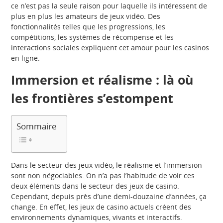
ce n’est pas la seule raison pour laquelle ils intéressent de
plus en plus les amateurs de jeux vidéo. Des
fonctionnalités telles que les progressions, les
compétitions, les systèmes de récompense et les
interactions sociales expliquent cet amour pour les casinos
en ligne.
Immersion et réalisme : là où
les frontières s’estompent
Sommaire
Dans le secteur des jeux vidéo, le réalisme et l’immersion
sont non négociables. On n’a pas l’habitude de voir ces
deux éléments dans le secteur des jeux de casino.
Cependant, depuis près d’une demi-douzaine d’années, ça
change. En effet, les jeux de casino actuels créent des
environnements dynamiques, vivants et interactifs.