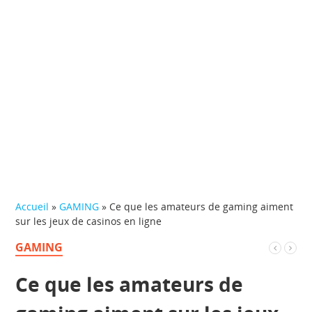
Accueil
»
GAMING
»
Ce que les amateurs de gaming aiment
sur les jeux de casinos en ligne
GAMING
Ce que les amateurs de