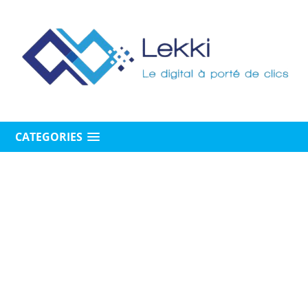
CATEGORIES