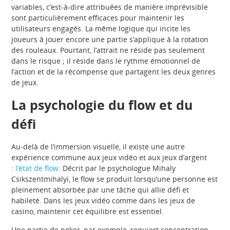
variables, c’est-à-dire attribuées de manière imprévisible
sont particulièrement efficaces pour maintenir les
utilisateurs engagés. La même logique qui incite les
joueurs à jouer encore une partie s’applique à la rotation
des rouleaux. Pourtant, l’attrait ne réside pas seulement
dans le risque ; il réside dans le rythme émotionnel de
l’action et de la récompense que partagent les deux genres
de jeux.
La psychologie du flow et du
défi
Au-delà de l’immersion visuelle, il existe une autre
expérience commune aux jeux vidéo et aux jeux d’argent
:
l’état de flow
. Décrit par le psychologue Mihaly
Csikszentmihalyi, le flow se produit lorsqu’une personne est
pleinement absorbée par une tâche qui allie défi et
habileté. Dans les jeux vidéo comme dans les jeux de
casino, maintenir cet équilibre est essentiel.
Une partie de poker, par exemple, requiert concentration,