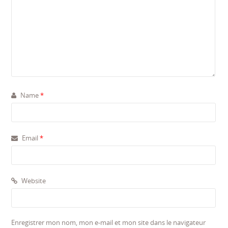
Name
*
Email
*
Website
Enregistrer mon nom, mon e-mail et mon site dans le navigateur