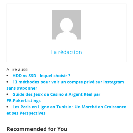
La rédaction
A lire aussi :
HDD vs SSD : lequel choisir ?
13 méthodes pour voir un compte privé sur instagram
sans s’abonner
Guide des Jeux de Casino à Argent Réel par
FR.PokerListings
Les Paris en Ligne en Tunisie : Un Marché en Croissance
et ses Perspectives
Recommended for You