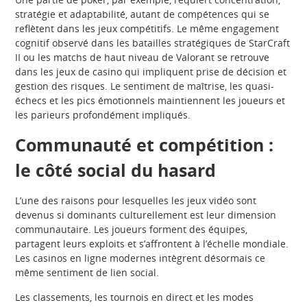
stratégie et adaptabilité, autant de compétences qui se
reflètent dans les jeux compétitifs. Le même engagement
cognitif observé dans les batailles stratégiques de StarCraft
II ou les matchs de haut niveau de Valorant se retrouve
dans les jeux de casino qui impliquent prise de décision et
gestion des risques. Le sentiment de maîtrise, les quasi-
échecs et les pics émotionnels maintiennent les joueurs et
les parieurs profondément impliqués.
Communauté et compétition :
le côté social du hasard
L’une des raisons pour lesquelles les jeux vidéo sont
devenus si dominants culturellement est leur dimension
communautaire. Les joueurs forment des équipes,
partagent leurs exploits et s’affrontent à l’échelle mondiale.
Les casinos en ligne modernes intègrent désormais ce
même sentiment de lien social.
Les classements, les tournois en direct et les modes