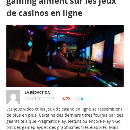
gaming aiment sur les jeux
de casinos en ligne
LA RÉDACTION
72
30 OCTOBRE 2025
|
|
0
|
Les jeux vidéo et les jeux de casino en ligne se ressemblent
de plus en plus. Certains des derniers titres fournis par des
géants tels que Pragmatic Play, NetEnt ou encore Play’n Go
ont des gameplays et des graphismes très élaborés. Mais