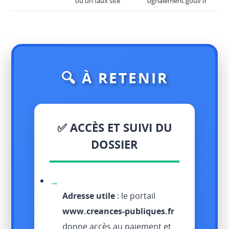
ou un faux site
signalement.gouv.fr
🔍 À RETENIR
✅ ACCÈS ET SUIVI DU
DOSSIER
→
Adresse utile
: le portail
www.creances-publiques.fr
donne accès au paiement et