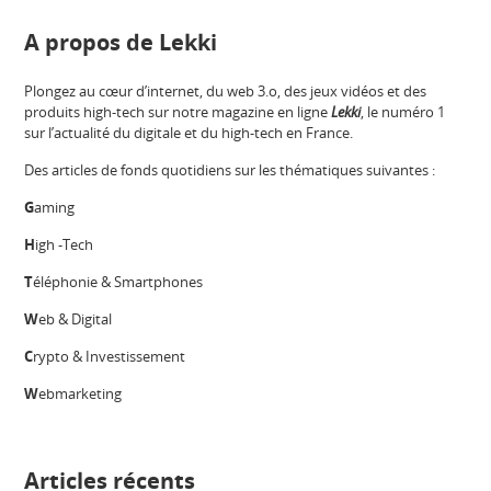
A propos de Lekki
Plongez au cœur d’internet, du web 3.o, des jeux vidéos et des
produits high-tech sur notre magazine en ligne
Lekki
, le numéro 1
sur l’actualité du digitale et du high-tech en France.
Des articles de fonds quotidiens sur les thématiques suivantes :
G
aming
H
igh -Tech
T
éléphonie & Smartphones
W
eb & Digital
C
rypto & Investissement
W
ebmarketing
Articles récents