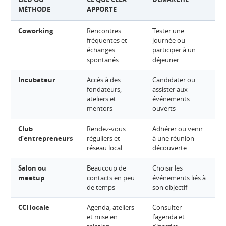
MÉTHODE
APPORTE
Coworking
Rencontres
Tester une
P
fréquentes et
journée ou
p
échanges
participer à un
e
spontanés
déjeuner
g
Incubateur
Accès à des
Candidater ou
V
fondateurs,
assister aux
s
ateliers et
événements
p
mentors
ouverts
Club
Rendez-vous
Adhérer ou venir
S
d’entrepreneurs
réguliers et
à une réunion
p
réseau local
découverte
Salon ou
Beaucoup de
Choisir les
G
meetup
contacts en peu
événements liés à
p
de temps
son objectif
CCI locale
Agenda, ateliers
Consulter
S
et mise en
l’agenda et
g