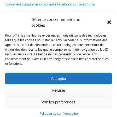
Comment supprimer un compte Facebook sur téléphone
Comment créer un film
Gérer le consentement aux
cookies
Comment contrôler le téléphone de son enfant
Pour offrir les meilleures expériences, nous utilisons des technologies
telles que les cookies pour stocker et/ou accéder aux informations des
Informations diverses :
appareils. Le fait de consentir à ces technologies nous permettra de
traiter des données telles que le comportement de navigation ou les ID
uniques sur ce site. Le fait de ne pas consentir ou de retirer son
Plan de site
consentement peut avoir un effet négatif sur certaines caractéristiques
et fonctions.
Mentions légales
Accepter
Contact
Refuser
Politique de cookies (UE)
Voir les préférences
© Copyright 2025 Lekki
Politique de confidentialité