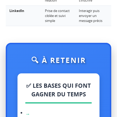
relation
s’inscrire
LinkedIn
Prise de contact
Interagir puis
G
ciblée et suivi
envoyer un
o
simple
message précis
p
🔍 À RETENIR
✅ LES BASES QUI FONT
GAGNER DU TEMPS
→