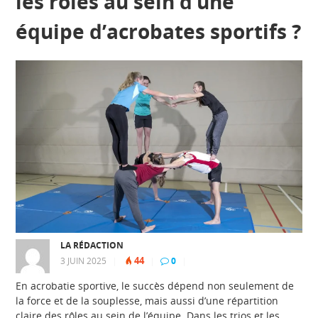
les rôles au sein d’une
équipe d’acrobates sportifs ?
LA RÉDACTION
44
3 JUIN 2025
|
|
0
|
En acrobatie sportive, le succès dépend non seulement de
la force et de la souplesse, mais aussi d’une répartition
claire des rôles au sein de l’équipe. Dans les trios et les