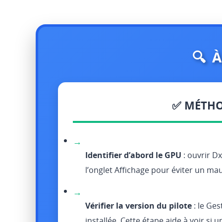
🔍 
✅ MÉTHO
→
Identifier d’abord le GPU
: ouvrir D
l’onglet Affichage pour éviter un ma
→
Vérifier la version du pilote
: le Ges
installée. Cette étape aide à voir si 