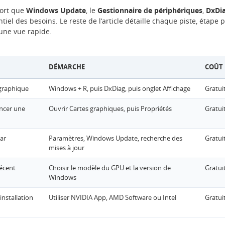
sort que
Windows Update
, le
Gestionnaire de périphériques
,
DxDi
ntiel des besoins. Le reste de l’article détaille chaque piste, étape 
 une vue rapide.
DÉMARCHE
COÛT
 graphique
Windows + R, puis DxDiag, puis onglet Affichage
Gratui
ancer une
Ouvrir Cartes graphiques, puis Propriétés
Gratui
par
Paramètres, Windows Update, recherche des
Gratui
mises à jour
récent
Choisir le modèle du GPU et la version de
Gratui
Windows
installation
Utiliser NVIDIA App, AMD Software ou Intel
Gratui