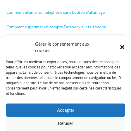
Comment allumer un téléphone sans bouton d’allumage
Comment supprimer un compte Facebook sur téléphone
Comment créer un film
Gérer le consentement aux
cookies
Comment contrôler le téléphone de son enfant
Pour offrir les meilleures expériences, nous utilisons des technologies
telles que les cookies pour stocker et/ou accéder aux informations des
Informations diverses :
appareils. Le fait de consentir à ces technologies nous permettra de
traiter des données telles que le comportement de navigation ou les ID
uniques sur ce site. Le fait de ne pas consentir ou de retirer son
Plan de site
consentement peut avoir un effet négatif sur certaines caractéristiques
et fonctions.
Mentions légales
Accepter
Contact
Refuser
Politique de cookies (UE)