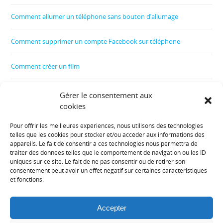
Comment allumer un téléphone sans bouton d’allumage
Comment supprimer un compte Facebook sur téléphone
Comment créer un film
Comment contrôler le téléphone de son enfant
Gérer le consentement aux
cookies
Comment récupérer les données d’un téléphone cassé
Pour offrir les meilleures expériences, nous utilisons des technologies
telles que les cookies pour stocker et/ou accéder aux informations des
Informations diverses :
appareils. Le fait de consentir à ces technologies nous permettra de
traiter des données telles que le comportement de navigation ou les ID
uniques sur ce site. Le fait de ne pas consentir ou de retirer son
Plan de site
consentement peut avoir un effet négatif sur certaines caractéristiques
et fonctions.
Mentions légales
Accepter
Contact