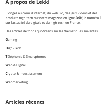
A propos de Lekki
Plongez au cœur d’internet, du web 3.o, des jeux vidéos et des
produits high-tech sur notre magazine en ligne
Lekki
, le numéro 1
sur l’actualité du digitale et du high-tech en France.
Des articles de fonds quotidiens sur les thématiques suivantes :
G
aming
H
igh -Tech
T
éléphonie & Smartphones
W
eb & Digital
C
rypto & Investissement
W
ebmarketing
Articles récents