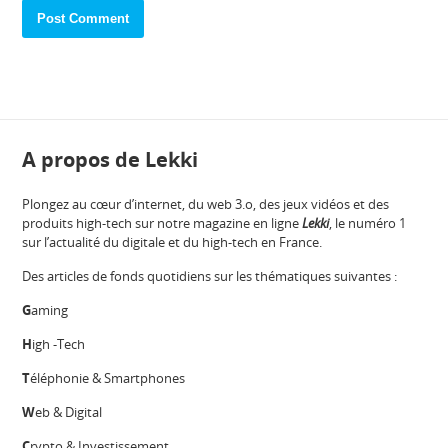
A propos de Lekki
Plongez au cœur d’internet, du web 3.o, des jeux vidéos et des
produits high-tech sur notre magazine en ligne
Lekki
, le numéro 1
sur l’actualité du digitale et du high-tech en France.
Des articles de fonds quotidiens sur les thématiques suivantes :
G
aming
H
igh -Tech
T
éléphonie & Smartphones
W
eb & Digital
C
rypto & Investissement