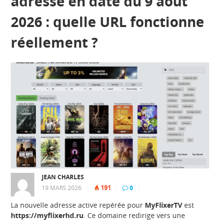
adresse en date du 9 août
2026 : quelle URL fonctionne
réellement ?
JEAN CHARLES
191
19 MARS 2026
|
|
0
|
La nouvelle adresse active repérée pour
MyFlixerTV
est
https://myflixerhd.ru
. Ce domaine redirige vers une