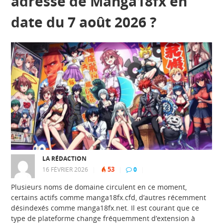
adresse de Manga18fx en
date du 7 août 2026 ?
LA RÉDACTION
53
16 FÉVRIER 2026
|
|
0
|
Plusieurs noms de domaine circulent en ce moment,
certains actifs comme manga18fx.cfd, d’autres récemment
désindexés comme manga18fx.net. Il est courant que ce
type de plateforme change fréquemment d’extension à