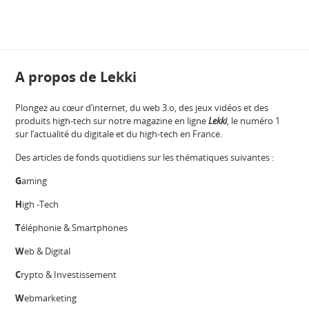
A propos de Lekki
Plongez au cœur d’internet, du web 3.o, des jeux vidéos et des
produits high-tech sur notre magazine en ligne
Lekki
, le numéro 1
sur l’actualité du digitale et du high-tech en France.
Des articles de fonds quotidiens sur les thématiques suivantes :
G
aming
H
igh -Tech
T
éléphonie & Smartphones
W
eb & Digital
C
rypto & Investissement
W
ebmarketing