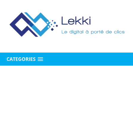
CATEGORIES