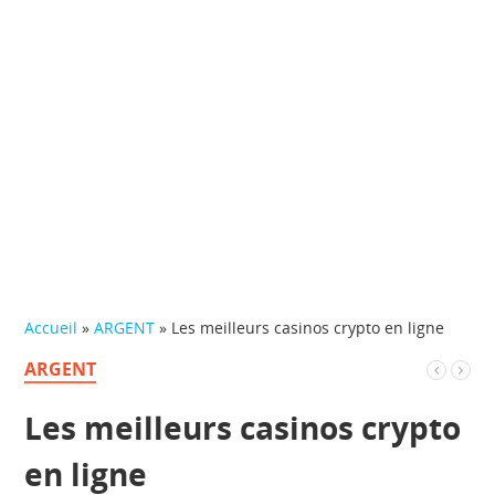
Accueil
»
ARGENT
»
Les meilleurs casinos crypto en ligne
ARGENT
Les meilleurs casinos crypto
en ligne