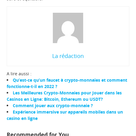
La rédaction
A lire aussi :
Qu’est-ce qu’un faucet à crypto-monnaies et comment
fonctionne-t-il en 2022 ?
Les Meilleures Crypto-Monnaies pour Jouer dans les
Casinos en Ligne: Bitcoin, Ethereum ou USDT?
Comment jouer aux crypto-monnaie ?
Expérience immersive sur appareils mobiles dans un
casino en ligne
Recommended for You