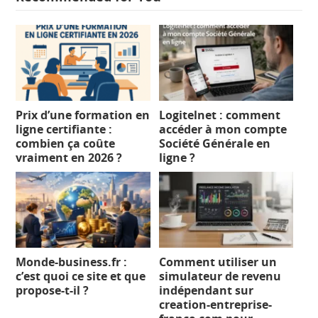
Prix d’une formation en
Logitelnet : comment
ligne certifiante :
accéder à mon compte
combien ça coûte
Société Générale en
vraiment en 2026 ?
ligne ?
Monde-business.fr :
Comment utiliser un
c’est quoi ce site et que
simulateur de revenu
propose-t-il ?
indépendant sur
creation-entreprise-