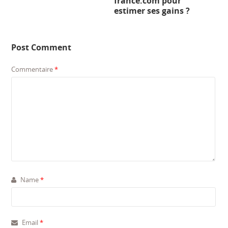
france.com pour
estimer ses gains ?
Post Comment
Commentaire
*
Name
*
Email
*