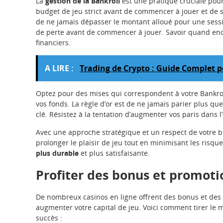
La
gestion de la Bankroll
est une pratique cruciale pour
budget de jeu strict avant de commencer à jouer et de s’
de ne jamais dépasser le montant alloué pour une sessi
de perte avant de commencer à jouer. Savoir quand encai
financiers.
A LIRE :
Trading de Crypto : Guide Complet po
Optez pour des mises qui correspondent à votre Bankro
vos fonds. La règle d’or est de ne jamais parier plus qu
clé. Résistez à la tentation d’augmenter vos paris dans 
Avec une approche stratégique et un respect de votre b
prolonger le plaisir de jeu tout en minimisant les risqu
plus durable
et plus satisfaisante.
Profiter des bonus et promoti
De nombreux casinos en ligne offrent des bonus et des 
augmenter votre capital de jeu. Voici comment tirer le 
succès :