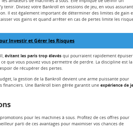
 les amateurs de machines à sous. Elle implique de définir un
y tenir. Divisez votre Bankroll en sessions de jeu, en vous assurant
on. Il est également important de déterminer des limites de gain e
sser vos gains et quand arrêter en cas de pertes limite les risqu
ur Investir et Gérer les Risques
ll,
évitant les paris trop élevés
qui pourraient rapidement épuiser
e ce que vous pouvez vous permettre de perdre. La discipline est la
l’espoir de récupérer des pertes.
udget, la gestion de la Bankroll devient une arme puissante pour
es financiers. Une Bankroll bien gérée garantit une
expérience de j
ons
promotions pour les machines à sous. Profitez de ces offres pour
meilleur parti de ces avantages pour maximiser vos chances de