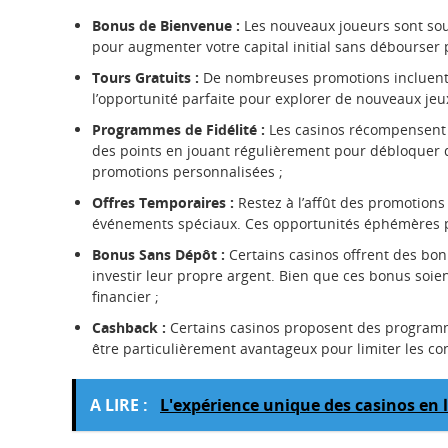
Bonus de Bienvenue :
Les nouveaux joueurs sont sou
pour augmenter votre capital initial sans débourser p
Tours Gratuits :
De nombreuses promotions incluent d
l’opportunité parfaite pour explorer de nouveaux jeu
Programmes de Fidélité :
Les casinos récompensent 
des points en jouant régulièrement pour débloquer d
promotions personnalisées ;
Offres Temporaires :
Restez à l’affût des promotion
événements spéciaux. Ces opportunités éphémères pe
Bonus Sans Dépôt :
Certains casinos offrent des bo
investir leur propre argent. Bien que ces bonus soie
financier ;
Cashback :
Certains casinos proposent des programm
être particulièrement avantageux pour limiter les c
A LIRE :
L'expérience unique des casinos en l