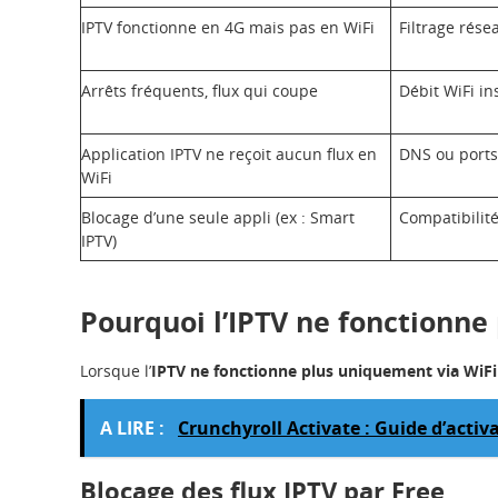
IPTV fonctionne en 4G mais pas en WiFi
Filtrage rés
Arrêts fréquents, flux qui coupe
Débit WiFi in
Application IPTV ne reçoit aucun flux en
DNS ou ports
WiFi
Blocage d’une seule appli (ex : Smart
Compatibilité
IPTV)
Pourquoi l’IPTV ne fonctionne 
Lorsque l’
IPTV ne fonctionne plus uniquement via WiFi
A LIRE :
Crunchyroll Activate : Guide d’activ
Blocage des flux IPTV par Free