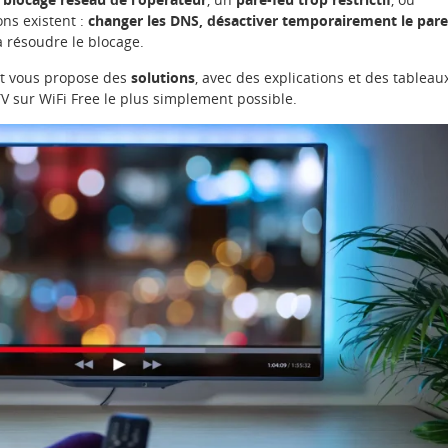
ns existent :
changer les DNS, désactiver temporairement le pare
à résoudre le blocage.
et vous propose des
solutions
, avec des explications et des tableau
PTV sur WiFi Free le plus simplement possible.