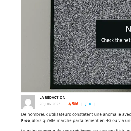
LA RÉDACTION
586
20 JUIN 2025
|
|
0
|
De nombreux utilisateurs constatent une anomalie ave
Free
, alors qu’elle marche parfaitement en 4G ou via un
Le point commun de ces problèmes est souvent lié à u