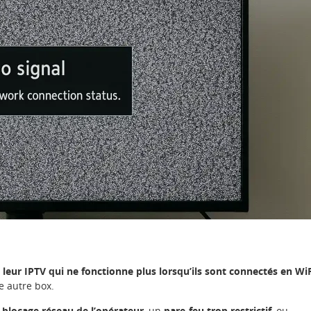
c
leur IPTV qui ne fonctionne plus lorsqu’ils sont connectés en Wi
e autre box.
n
blocage réseau de l’opérateur
, un
pare-feu trop restrictif
, ou