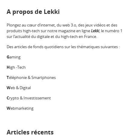
A propos de Lekki
Plongez au cœur d’internet, du web 3.o, des jeux vidéos et des
produits high-tech sur notre magazine en ligne
Lekki
, le numéro 1
sur l’actualité du digitale et du high-tech en France.
Des articles de fonds quotidiens sur les thématiques suivantes :
G
aming
H
igh -Tech
T
éléphonie & Smartphones
W
eb & Digital
C
rypto & Investissement
W
ebmarketing
Articles récents