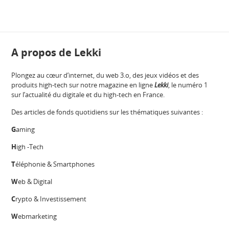
A propos de Lekki
Plongez au cœur d’internet, du web 3.o, des jeux vidéos et des
produits high-tech sur notre magazine en ligne
Lekki
, le numéro 1
sur l’actualité du digitale et du high-tech en France.
Des articles de fonds quotidiens sur les thématiques suivantes :
G
aming
H
igh -Tech
T
éléphonie & Smartphones
W
eb & Digital
C
rypto & Investissement
W
ebmarketing