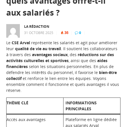
quels avantages offre-t-il
aux salariés ?
LA RÉDACTION
36
31 OCTOBRE 2025
|
|
0
|
Le
CSE Arval
représente les salariés et agit pour améliorer
leur
qualité de vie au travail
. Il soutient les collaborateurs
à travers des
avantages sociaux
, des
réductions sur des
activités culturelles et sportives
, ainsi que des
aides
financières
selon les situations personnelles. En plus de
défendre les intérêts du personnel, il favorise le
bien-être
collectif
et renforce le lien entre les équipes. Voyons
ensemble comment il fonctionne et quels avantages il vous
réserve.
THÈME CLÉ
INFORMATIONS
PRINCIPALES
Accès aux avantages
Plateforme en ligne dédiée
aux salariés Arval