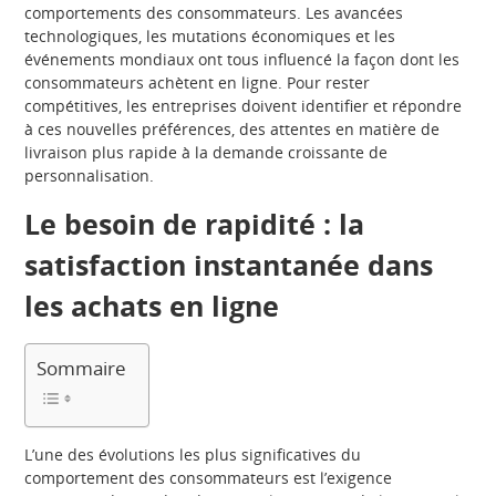
comportements des consommateurs. Les avancées
technologiques, les mutations économiques et les
événements mondiaux ont tous influencé la façon dont les
consommateurs achètent en ligne. Pour rester
compétitives, les entreprises doivent identifier et répondre
à ces nouvelles préférences, des attentes en matière de
livraison plus rapide à la demande croissante de
personnalisation.
Le besoin de rapidité : la
satisfaction instantanée dans
les achats en ligne
Sommaire
L’une des évolutions les plus significatives du
comportement des consommateurs est l’exigence