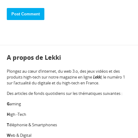
A propos de Lekki
Plongez au cœur d’internet, du web 3.o, des jeux vidéos et des
produits high-tech sur notre magazine en ligne
Lekki
, le numéro 1
sur l’actualité du digitale et du high-tech en France.
Des articles de fonds quotidiens sur les thématiques suivantes :
G
aming
H
igh -Tech
T
éléphonie & Smartphones
W
eb & Digital