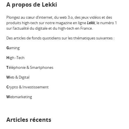
A propos de Lekki
Plongez au cœur d’internet, du web 3.o, des jeux vidéos et des
produits high-tech sur notre magazine en ligne
Lekki
, le numéro 1
sur l’actualité du digitale et du high-tech en France.
Des articles de fonds quotidiens sur les thématiques suivantes :
G
aming
H
igh -Tech
T
éléphonie & Smartphones
W
eb & Digital
C
rypto & Investissement
W
ebmarketing
Articles récents