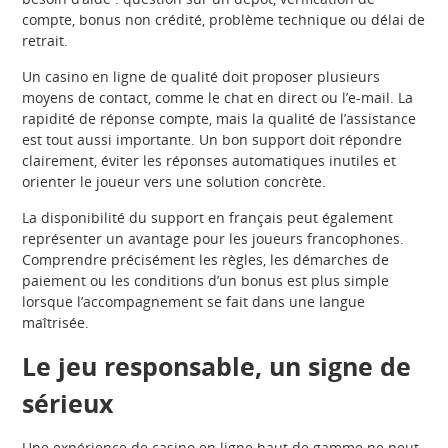
compte, bonus non crédité, problème technique ou délai de
retrait.
Un casino en ligne de qualité doit proposer plusieurs
moyens de contact, comme le chat en direct ou l’e-mail. La
rapidité de réponse compte, mais la qualité de l’assistance
est tout aussi importante. Un bon support doit répondre
clairement, éviter les réponses automatiques inutiles et
orienter le joueur vers une solution concrète.
La disponibilité du support en français peut également
représenter un avantage pour les joueurs francophones.
Comprendre précisément les règles, les démarches de
paiement ou les conditions d’un bonus est plus simple
lorsque l’accompagnement se fait dans une langue
maîtrisée.
Le jeu responsable, un signe de
sérieux
Une expérience de casino en ligne haut de gamme ne peut