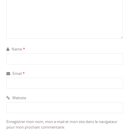
Name
*
Email
*
Website
Enregistrer mon nom, mon e-mail et mon site dans le navigateur
pour mon prochain commentaire.