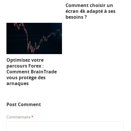
Comment choisir un
écran 4k adapté à ses
besoins ?
Optimisez votre
parcours Forex :
Comment BrainTrade
vous protège des
arnaques
Post Comment
Commentaire
*