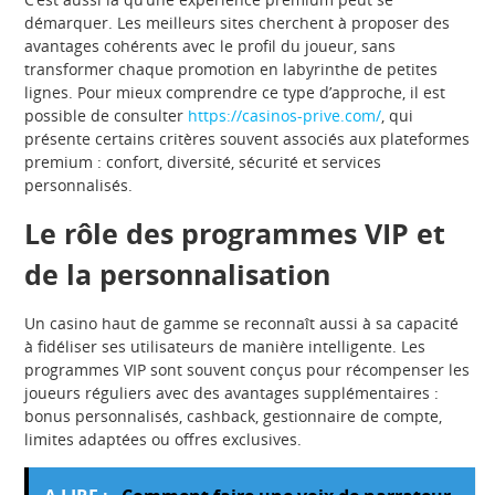
démarquer. Les meilleurs sites cherchent à proposer des
avantages cohérents avec le profil du joueur, sans
transformer chaque promotion en labyrinthe de petites
lignes. Pour mieux comprendre ce type d’approche, il est
possible de consulter
https://casinos-prive.com/
, qui
présente certains critères souvent associés aux plateformes
premium : confort, diversité, sécurité et services
personnalisés.
Le rôle des programmes VIP et
de la personnalisation
Un casino haut de gamme se reconnaît aussi à sa capacité
à fidéliser ses utilisateurs de manière intelligente. Les
programmes VIP sont souvent conçus pour récompenser les
joueurs réguliers avec des avantages supplémentaires :
bonus personnalisés, cashback, gestionnaire de compte,
limites adaptées ou offres exclusives.