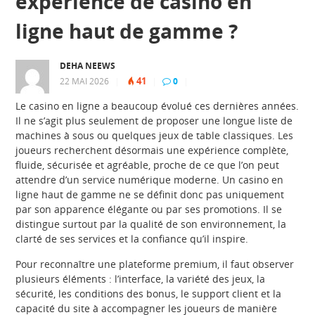
expérience de casino en
ligne haut de gamme ?
DEHA NEEWS
41
22 MAI 2026
|
|
0
|
Le casino en ligne a beaucoup évolué ces dernières années.
Il ne s’agit plus seulement de proposer une longue liste de
machines à sous ou quelques jeux de table classiques. Les
joueurs recherchent désormais une expérience complète,
fluide, sécurisée et agréable, proche de ce que l’on peut
attendre d’un service numérique moderne. Un casino en
ligne haut de gamme ne se définit donc pas uniquement
par son apparence élégante ou par ses promotions. Il se
distingue surtout par la qualité de son environnement, la
clarté de ses services et la confiance qu’il inspire.
Pour reconnaître une plateforme premium, il faut observer
plusieurs éléments : l’interface, la variété des jeux, la
sécurité, les conditions des bonus, le support client et la
capacité du site à accompagner les joueurs de manière