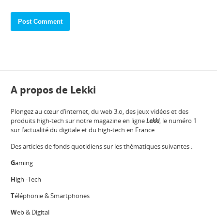
A propos de Lekki
Plongez au cœur d’internet, du web 3.o, des jeux vidéos et des
produits high-tech sur notre magazine en ligne
Lekki
, le numéro 1
sur l’actualité du digitale et du high-tech en France.
Des articles de fonds quotidiens sur les thématiques suivantes :
G
aming
H
igh -Tech
T
éléphonie & Smartphones
W
eb & Digital