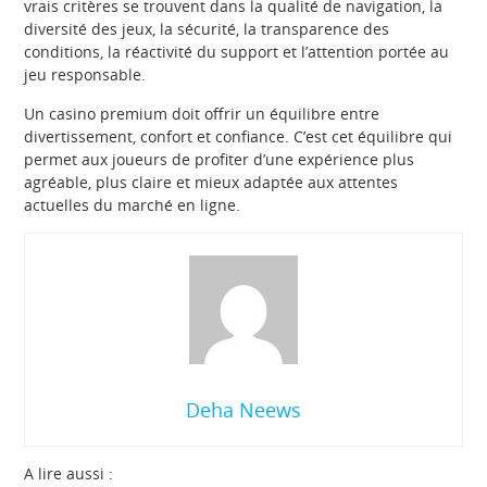
vrais critères se trouvent dans la qualité de navigation, la
diversité des jeux, la sécurité, la transparence des
conditions, la réactivité du support et l’attention portée au
jeu responsable.
Un casino premium doit offrir un équilibre entre
divertissement, confort et confiance. C’est cet équilibre qui
permet aux joueurs de profiter d’une expérience plus
agréable, plus claire et mieux adaptée aux attentes
actuelles du marché en ligne.
Deha Neews
A lire aussi :